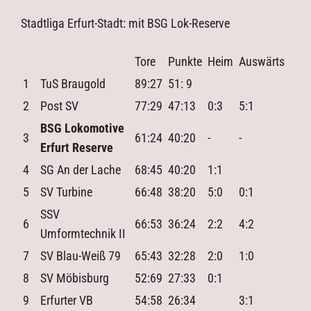
Stadtliga Erfurt-Stadt: mit BSG Lok-Reserve
Tore
Punkte
Heim
Auswärts
1
TuS Braugold
89:27
51: 9
2
Post SV
77:29
47:13
0:3
5:1
BSG Lokomotive
3
61:24
40:20
-
-
Erfurt Reserve
4
SG An der Lache
68:45
40:20
1:1
5
SV Turbine
66:48
38:20
5:0
0:1
SSV
6
66:53
36:24
2:2
4:2
Umformtechnik II
7
SV Blau-Weiß 79
65:43
32:28
2:0
1:0
8
SV Möbisburg
52:69
27:33
0:1
9
Erfurter VB
54:58
26:34
3:1