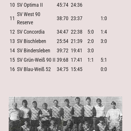
10
SV Optima II
45:74
24:36
SV West 90
11
38:70
23:37
1:0
Reserve
12
SV Concordia
34:47
22:38
5:0
1:4
13
SV Bischleben
25:54
21:39
2:0
3:0
14
SV Bindersleben
39:72
19:41
3:0
15
SV Grün-Weiß 90 II
39:68
17:41
1:1
5:1
16
SV Blau-Weiß 52
34:75
15:45
0:0