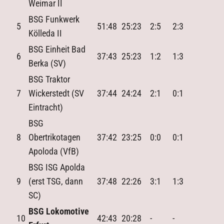
Weimar II
BSG Funkwerk
5
51:48
25:23
2:5
2:3
Kölleda II
BSG Einheit Bad
6
37:43
25:23
1:2
1:3
Berka (SV)
BSG Traktor
7
Wickerstedt (SV
37:44
24:24
2:1
0:1
Eintracht)
BSG
8
Obertrikotagen
37:42
23:25
0:0
0:1
Apoloda (VfB)
BSG ISG Apolda
9
(erst TSG, dann
37:48
22:26
3:1
1:3
SC)
BSG Lokomotive
10
42:43
20:28
-
-