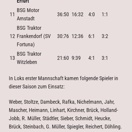
Erfurt
BSG Motor
11
36:50
16:32
4:0
1:1
Arnstadt
BSG Traktor
12
Frankendorf (SV
30:76
12:36
6:1
3:2
Fortuna)
BSG Traktor
13
21:60
9:39
4:1
3:1
Witzleben
In Loks erster Mannschaft kamen folgende Spieler in
dieser Saison zum Einsatz:
Weber, Stoltze, Dambeck, Rafka, Nichelmann, Jahr,
Mascher, Heimann, Linhart, Kirchner, Brück, Holland-
Jobb, R. Müller, Städtler, Sieber, Schmidt, Heucke,
Brück, Steinbach, G. Müller, Spiegler, Reichert, Döhling.