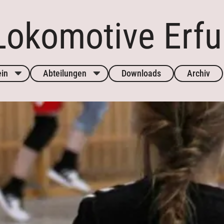
okomotive Erfur
ein
Abteilungen
Downloads
Archiv
tand
häftsstelle
Chronik
Aktuelles
Aktuelles
Kontakt
Kontakt
Sponsoren
Sponsoren
Mannschafte
Mannschaften
Trainingszeite
Trainingszeiten
Termine
Termine
Downloads