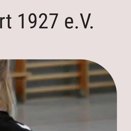
t 1927 e.V.
Aktuelles
Kontakt
Mannschaften
n
Trainingszeiten
n
Termine
Downloads
Galerie