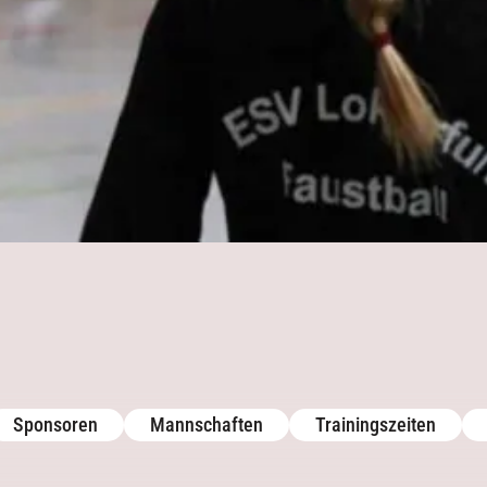
Downloads
Galerie
Galerie
Archiv
Archiv
Aktuelles
Kontakt
Trainingszeiten
Termine
Downloads
Galerie
Sponsoren
Mannschaften
Trainingszeiten