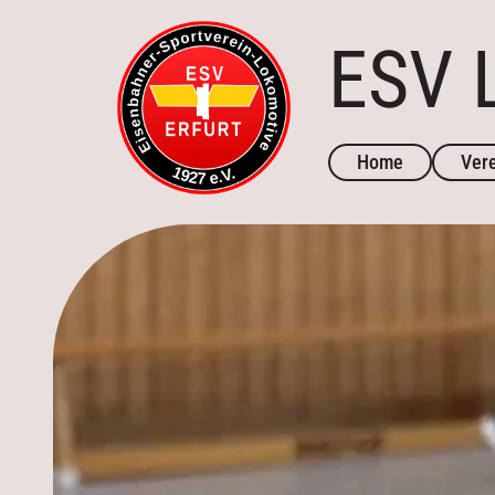
ESV L
Home
Ver
Vors
Gesc
Aktuelles
Kontakt
Kontakt
Trainingszeiten
Mannschaften
Downloads
Trainingszeiten
Termine
Downloads
Galerie