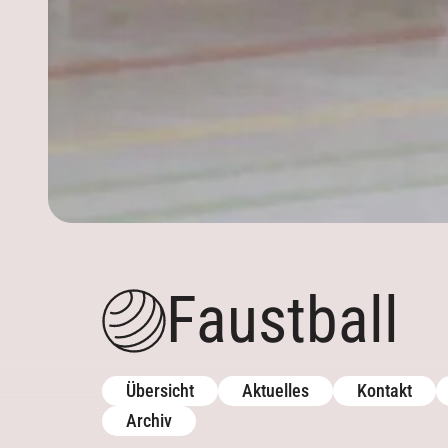
Archiv
Aktuelles
Aktuelles
Kontakt
Kontakt
Trainingszeiten
Mannschaften
Faustball
Termine
Trainingszeiten
Downloads
Downloads
Galerie
Galerie
Übersicht
Aktuelles
Kontakt
Archiv
Archiv
Archiv