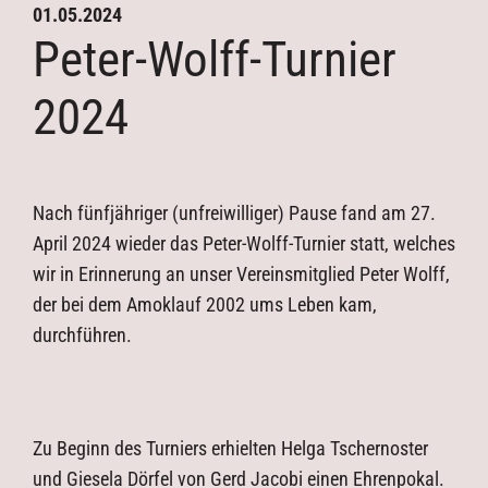
01.05.2024
Kontakt
Peter-Wolff-Turnier
Mannschaften
Trainingszeiten
2024
Termine
Downloads
Galerie
Nach fünfjähriger (unfreiwilliger) Pause fand am 27.
Archiv
April 2024 wieder das Peter-Wolff-Turnier statt, welches
wir in Erinnerung an unser Vereinsmitglied Peter Wolff,
der bei dem Amoklauf 2002 ums Leben kam,
durchführen.
Zu Beginn des Turniers erhielten Helga Tschernoster
und Giesela Dörfel von Gerd Jacobi einen Ehrenpokal.