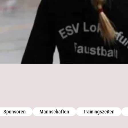
Downloads
Galerie
Galerie
Archiv
Archiv
Aktuelles
Kontakt
Trainingszeiten
Termine
Downloads
Galerie
Sponsoren
Mannschaften
Trainingszeiten