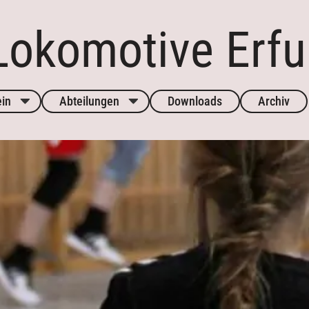
okomotive Erfur
ein
Abteilungen
Downloads
Archiv
tand
häftsstelle
Chronik
Aktuelles
Aktuelles
Kontakt
Kontakt
Sponsoren
Sponsoren
Mannschafte
Mannschaften
Trainingszeite
Trainingszeiten
Termine
Termine
Downloads