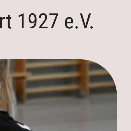
t 1927 e.V.
Aktuelles
Kontakt
Mannschaften
n
Trainingszeiten
n
Termine
Downloads
Galerie