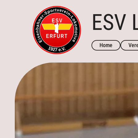
ESV L
Home
Ver
Vors
Gesc
Aktuelles
Kontakt
Kontakt
Trainingszeiten
Mannschaften
Downloads
Trainingszeiten
Termine
Downloads
Galerie